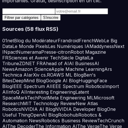
importantes. Gratuit, désinscription en un clic.
Adresse e-mail
Filtrer par catégories
S'inscrire
Sources (
58
flux RSS)
01net
Blog du Modérateur
Frandroid
FrenchWeb
Le Big
Data
Le Monde Pixels
Les Numériques IA
Maddyness
Next
INpact
Numerama
Presse-citron
Robot Magazine
FR
Sciences et Avenir Tech
Siècle Digital
La
Tribune
ZDNET FR
Ahead of AI
AI Business
AI
News
Amazon Science
Apple Machine Learning
Ars
Technica AI
arXiv cs.RO
AWS ML Blog
Ben's
Bites
DeepMind Blog
Google AI Blog
HuggingFace
Blog
IEEE Spectrum AI
IEEE Spectrum Robotics
Import
AI
InfoQ AI
Interesting Engineering
Latent
Space
MarkTechPost
Meta Engineering ML
Microsoft
Research
MIT Technology Review
New Atlas
Robotics
NVIDIA AI Blog
NVIDIA Developer Blog
One
Useful Thing
OpenAI Blog
Robohub
Robotics &
Automation News
Robotics Business Review
TechCrunch
AI
The Decoder
The Information AI
The Verge
The Verge