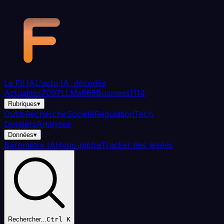
Aller au contenu principal
Le Fil
IA
L'actu IA, décodée
Actualités
7097
LLMs
665
Business
1114
Rubriques
▾
Outils
Recherche
Société
Régulation
Tech
Dossiers
Analyses
Données
▾
Baromètre IA
Hype-mètre
Tracker des levées
Rechercher...
Ctrl K