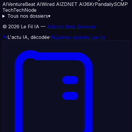
AI
VentureBeat AI
Wired AI
ZDNET AI
36Kr
Pandaily
SCMP
Tech
TechNode
Tous nos dossiers
▾
©
2026
Le Fil IA —
Atlantic Web Services
·
L'actu IA, décodée
·
Résumés assistés par IA