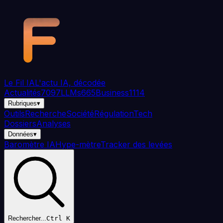
Aller au contenu principal
Le Fil
IA
L'actu IA, décodée
Actualités
7097
LLMs
665
Business
1114
Rubriques
▾
Outils
Recherche
Société
Régulation
Tech
Dossiers
Analyses
Données
▾
Baromètre IA
Hype-mètre
Tracker des levées
Rechercher...
Ctrl K