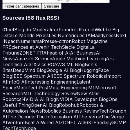
Filtrer par catégories
S'inscrire
Sources (
58
flux RSS)
01net
Blog du Modérateur
Frandroid
FrenchWeb
Le Big
Data
Le Monde Pixels
Les Numériques IA
Maddyness
Next
INpact
Numerama
Presse-citron
Robot Magazine
FR
Sciences et Avenir Tech
Siècle Digital
La
Tribune
ZDNET FR
Ahead of AI
AI Business
AI
News
Amazon Science
Apple Machine Learning
Ars
Technica AI
arXiv cs.RO
AWS ML Blog
Ben's
Bites
DeepMind Blog
Google AI Blog
HuggingFace
Blog
IEEE Spectrum AI
IEEE Spectrum Robotics
Import
AI
InfoQ AI
Interesting Engineering
Latent
Space
MarkTechPost
Meta Engineering ML
Microsoft
Research
MIT Technology Review
New Atlas
Robotics
NVIDIA AI Blog
NVIDIA Developer Blog
One
Useful Thing
OpenAI Blog
Robohub
Robotics &
Automation News
Robotics Business Review
TechCrunch
AI
The Decoder
The Information AI
The Verge
The Verge
AI
VentureBeat AI
Wired AI
ZDNET AI
36Kr
Pandaily
SCMP
Tech
TechNode