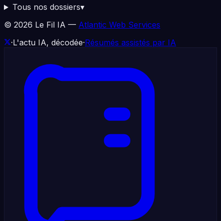
Tous nos dossiers
▾
©
2026
Le Fil IA —
Atlantic Web Services
·
L'actu IA, décodée
·
Résumés assistés par IA