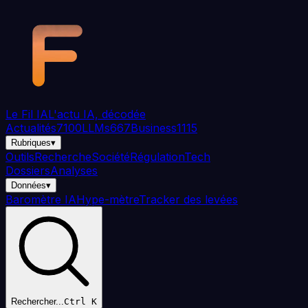
Aller au contenu principal
Le Fil
IA
L'actu IA, décodée
Actualités
7100
LLMs
667
Business
1115
Rubriques
▾
Outils
Recherche
Société
Régulation
Tech
Dossiers
Analyses
Données
▾
Baromètre IA
Hype-mètre
Tracker des levées
Rechercher...
Ctrl K