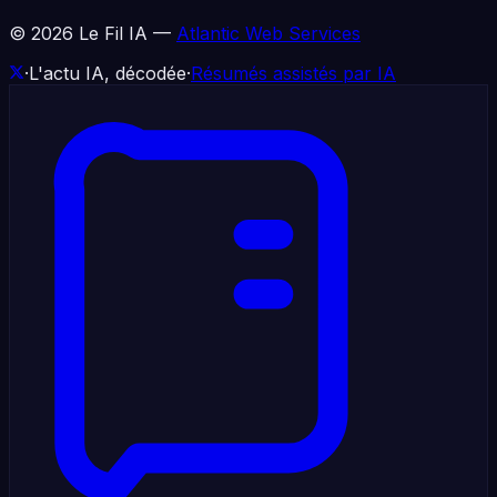
©
2026
Le Fil IA —
Atlantic Web Services
·
L'actu IA, décodée
·
Résumés assistés par IA