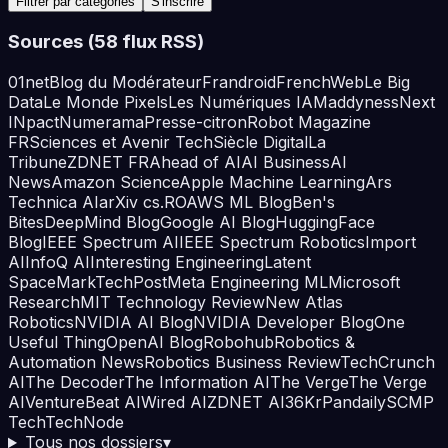
Filtrer par catégories
S'inscrire
Sources (
58
flux RSS)
01net
Blog du Modérateur
Frandroid
FrenchWeb
Le Big
Data
Le Monde Pixels
Les Numériques IA
Maddyness
Next
INpact
Numerama
Presse-citron
Robot Magazine
FR
Sciences et Avenir Tech
Siècle Digital
La
Tribune
ZDNET FR
Ahead of AI
AI Business
AI
News
Amazon Science
Apple Machine Learning
Ars
Technica AI
arXiv cs.RO
AWS ML Blog
Ben's
Bites
DeepMind Blog
Google AI Blog
HuggingFace
Blog
IEEE Spectrum AI
IEEE Spectrum Robotics
Import
AI
InfoQ AI
Interesting Engineering
Latent
Space
MarkTechPost
Meta Engineering ML
Microsoft
Research
MIT Technology Review
New Atlas
Robotics
NVIDIA AI Blog
NVIDIA Developer Blog
One
Useful Thing
OpenAI Blog
Robohub
Robotics &
Automation News
Robotics Business Review
TechCrunch
AI
The Decoder
The Information AI
The Verge
The Verge
AI
VentureBeat AI
Wired AI
ZDNET AI
36Kr
Pandaily
SCMP
Tech
TechNode
Tous nos dossiers
▾