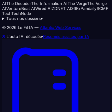
AI
The Decoder
The Information AI
The Verge
The Verge
AI
VentureBeat AI
Wired AI
ZDNET AI
36Kr
Pandaily
SCMP
Tech
TechNode
Tous nos dossiers
▾
©
2026
Le Fil IA —
Atlantic Web Services
·
L'actu IA, décodée
·
Résumés assistés par IA