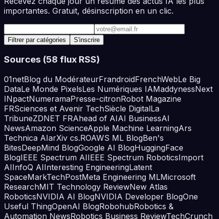
Recevez chaque jour un résumé des actus IA les plus
importantes. Gratuit, désinscription en un clic.
Adresse e-mail
Filtrer par catégories
S'inscrire
Sources (
58
flux RSS)
01net
Blog du Modérateur
Frandroid
FrenchWeb
Le Big
Data
Le Monde Pixels
Les Numériques IA
Maddyness
Next
INpact
Numerama
Presse-citron
Robot Magazine
FR
Sciences et Avenir Tech
Siècle Digital
La
Tribune
ZDNET FR
Ahead of AI
AI Business
AI
News
Amazon Science
Apple Machine Learning
Ars
Technica AI
arXiv cs.RO
AWS ML Blog
Ben's
Bites
DeepMind Blog
Google AI Blog
HuggingFace
Blog
IEEE Spectrum AI
IEEE Spectrum Robotics
Import
AI
InfoQ AI
Interesting Engineering
Latent
Space
MarkTechPost
Meta Engineering ML
Microsoft
Research
MIT Technology Review
New Atlas
Robotics
NVIDIA AI Blog
NVIDIA Developer Blog
One
Useful Thing
OpenAI Blog
Robohub
Robotics &
Automation News
Robotics Business Review
TechCrunch