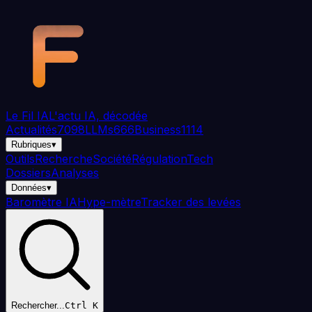
Aller au contenu principal
Le Fil
IA
L'actu IA, décodée
Actualités
7098
LLMs
666
Business
1114
Rubriques
▾
Outils
Recherche
Société
Régulation
Tech
Dossiers
Analyses
Données
▾
Baromètre IA
Hype-mètre
Tracker des levées
Rechercher...
Ctrl K