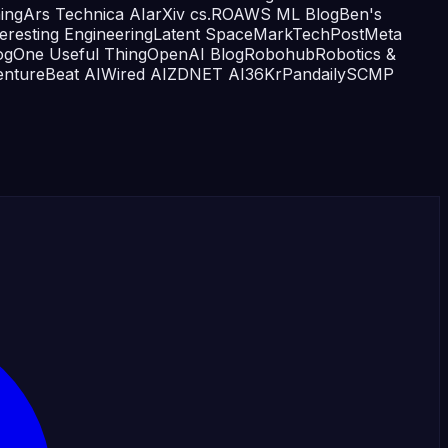
ing
Ars Technica AI
arXiv cs.RO
AWS ML Blog
Ben's
teresting Engineering
Latent Space
MarkTechPost
Meta
og
One Useful Thing
OpenAI Blog
Robohub
Robotics &
entureBeat AI
Wired AI
ZDNET AI
36Kr
Pandaily
SCMP