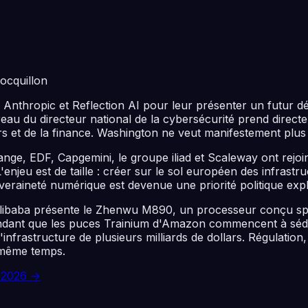
ocquillon
Anthropic et Reflection AI pour leur présenter un futur déc
ureau du directeur national de la cybersécurité prend dire
s et de la finance. Washington ne veut manifestement plus l
Orange, EDF, Capgemini, le groupe iliad et Scaleway ont re
jeu est de taille : créer sur le sol européen des infrastru
eraineté numérique est devenue une priorité politique expli
: Alibaba présente le Zhenwu M890, un processeur conçu s
ndant que les puces Trainium d'Amazon commencent à sédui
nfrastructure de plusieurs milliards de dollars. Régulation,
n même temps.
 2026
→