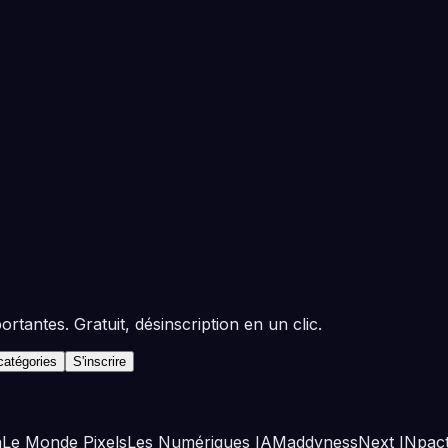
tantes. Gratuit, désinscription en un clic.
 catégories
S'inscrire
a
Le Monde Pixels
Les Numériques IA
Maddyness
Next INpac