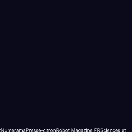
t
Numerama
Presse-citron
Robot Magazine FR
Sciences et