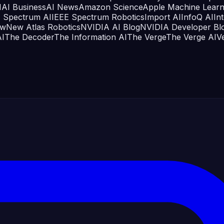
I
AI Business
AI News
Amazon Science
Apple Machine Learn
E Spectrum AI
IEEE Spectrum Robotics
Import AI
InfoQ AI
In
ew
New Atlas Robotics
NVIDIA AI Blog
NVIDIA Developer Bl
I
The Decoder
The Information AI
The Verge
The Verge AI
V