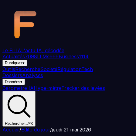
Aller au contenu principal
Le Fil
IA
L'actu IA, décodée
Actualités
7098
LLMs
666
Business
1114
Rubriques
▾
Outils
Recherche
Société
Régulation
Tech
Dossiers
Analyses
Données
▾
Baromètre IA
Hype-mètre
Tracker des levées
Rechercher...
⌘K
Accueil
/
Édito du jour
/
jeudi 21 mai 2026