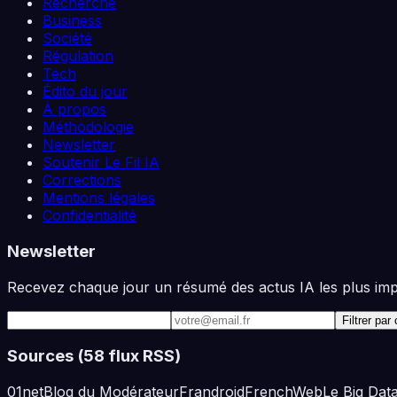
Recherche
Business
Société
Régulation
Tech
Édito du jour
À propos
Méthodologie
Newsletter
Soutenir Le Fil IA
Corrections
Mentions légales
Confidentialité
Newsletter
Recevez chaque jour un résumé des actus IA les plus impor
Adresse e-mail
Filtrer par
Sources (
58
flux RSS)
01net
Blog du Modérateur
Frandroid
FrenchWeb
Le Big Dat