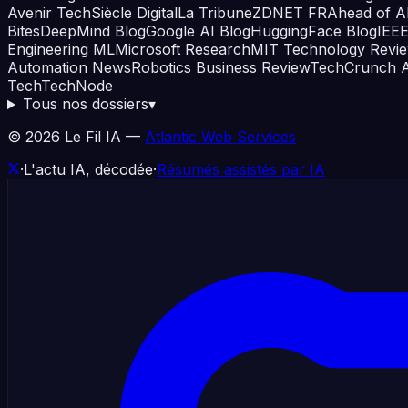
Avenir Tech
Siècle Digital
La Tribune
ZDNET FR
Ahead of A
Bites
DeepMind Blog
Google AI Blog
HuggingFace Blog
IEE
Engineering ML
Microsoft Research
MIT Technology Revi
Automation News
Robotics Business Review
TechCrunch A
Tech
TechNode
Tous nos dossiers
▾
©
2026
Le Fil IA —
Atlantic Web Services
·
L'actu IA, décodée
·
Résumés assistés par IA