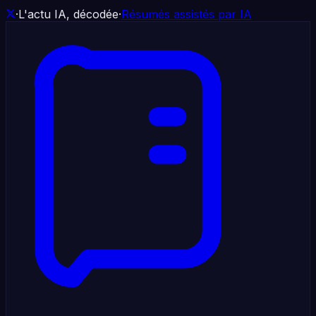
·
L'actu IA, décodée
·
Résumés assistés par IA