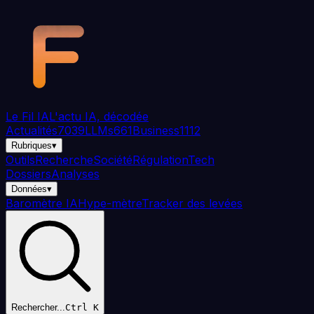
Aller au contenu principal
Le Fil
IA
L'actu IA, décodée
Actualités
7039
LLMs
661
Business
1112
Rubriques
▾
Outils
Recherche
Société
Régulation
Tech
Dossiers
Analyses
Données
▾
Baromètre IA
Hype-mètre
Tracker des levées
Rechercher...
Ctrl K