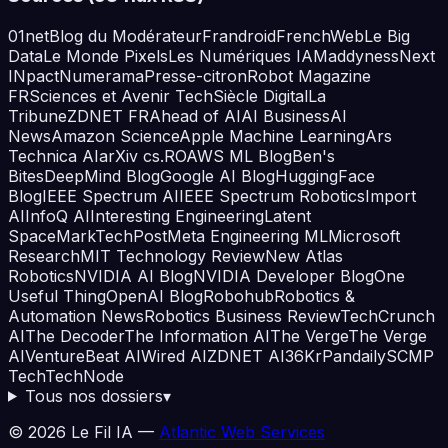
01net
Blog du Modérateur
Frandroid
FrenchWeb
Le Big
Data
Le Monde Pixels
Les Numériques IA
Maddyness
Next
INpact
Numerama
Presse-citron
Robot Magazine
FR
Sciences et Avenir Tech
Siècle Digital
La
Tribune
ZDNET FR
Ahead of AI
AI Business
AI
News
Amazon Science
Apple Machine Learning
Ars
Technica AI
arXiv cs.RO
AWS ML Blog
Ben's
Bites
DeepMind Blog
Google AI Blog
HuggingFace
Blog
IEEE Spectrum AI
IEEE Spectrum Robotics
Import
AI
InfoQ AI
Interesting Engineering
Latent
Space
MarkTechPost
Meta Engineering ML
Microsoft
Research
MIT Technology Review
New Atlas
Robotics
NVIDIA AI Blog
NVIDIA Developer Blog
One
Useful Thing
OpenAI Blog
Robohub
Robotics &
Automation News
Robotics Business Review
TechCrunch
AI
The Decoder
The Information AI
The Verge
The Verge
AI
VentureBeat AI
Wired AI
ZDNET AI
36Kr
Pandaily
SCMP
Tech
TechNode
Tous nos dossiers
▾
©
2026
Le Fil IA —
Atlantic Web Services