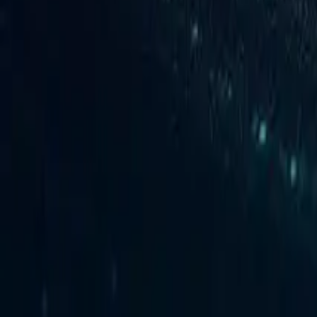
À lire aussi
50
1
Next INpact
9sem
Avec Opus 4.8, Claude apprend à dire « je ne sais
Anthropic a lancé Opus 4.8 le 29 mai 2026, soit seulemen
modèle le plus avancé. Le nouveau modèle introduit plusie
workflows" pour Claude Code, et un ajustement significat
SWE-Bench Pro et +8,5 points sur Terminal-Bench. Opus 4
modèle d'OpenAI conserve l'avantage sur Terminal-Bench. En
sortie, contre 30 et 150 dollars sur Opus 4.7, pour un tr
désormais plus facilement ses incertitudes, évite les affir
Pour les équipes de développement qui utilisent Claude Co
face à de très grands projets logiciels, le modèle peut le
répondre. Anthropic cite en exemple des migrations de base
bugs non détectés coûtent cher. Anthropic répond ici à u
excessive par de nombreux utilisateurs de Claude Code. En 
niveau de ressources allouées à chaque requête, du mode 
équilibre entre qualité et vitesse, mais avec une consomm