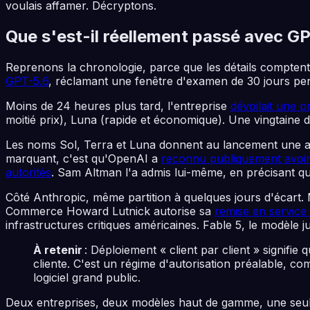
voulais affamer. Décryptons.
Que s'est-il réellement passé avec G
Reprenons la chronologie, parce que les détails comptent.
GPT-5.6
, réclamant une fenêtre d'examen de 30 jours pend
Moins de 24 heures plus tard, l'entreprise
dévoilait une p
moitié prix), Luna (rapide et économique). Une vingtaine d
Les noms Sol, Terra et Luna donnent au lancement une appa
marquant, c'est qu'OpenAI a
reconnu publiquement avoir
autorités
. Sam Altman l'a admis lui-même, en précisant que
Côté Anthropic, même partition à quelques jours d'écart. My
Commerce Howard Lutnick autorise sa
remise en service 
infrastructures critiques américaines. Fable 5, le modèle
À retenir
: Déploiement « client par client » signifie
cliente. C'est un régime d'autorisation préalable, c
logiciel grand public.
Deux entreprises, deux modèles haut de gamme, une seule