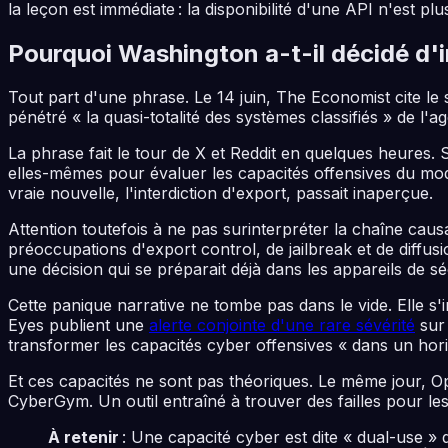
la leçon est immédiate : la disponibilité d'une API n'est pl
Pourquoi Washington a-t-il décidé d'
Tout part d'une phrase. Le 14 juin,
The Economist
cite le
pénétré « la quasi-totalité des systèmes classifiés » de 
La phrase fait le tour de X et Reddit en quelques heures.
elles-mêmes pour évaluer les capacités offensives du mod
vraie nouvelle, l'interdiction d'export, passait inaperçue.
Attention toutefois à ne pas surinterpréter la chaîne cau
préoccupations d'export control, de jailbreak et de diffusi
une décision qui se préparait déjà dans les appareils de sé
Cette panique narrative ne tombe pas dans le vide. Elle s'
Eyes publient une
alerte conjointe d'une rare sévérité
sur
transformer les capacités cyber offensives « dans un hor
Et ces capacités ne sont pas théoriques. Le même jour, 
CyberGym. Un outil entraîné à trouver des failles pour les 
À retenir
: Une capacité cyber est dite « dual-use »