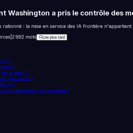
nt Washington a pris le contrôle des m
rationné : la mise en service des IA frontière n'appartient 
rces
|
2 992
mots
Lire plus tard
s 5 ?
enant ?
e de la peur ?
ute l'équation ?
té IA ?
ux qui déploient ces modèles ?