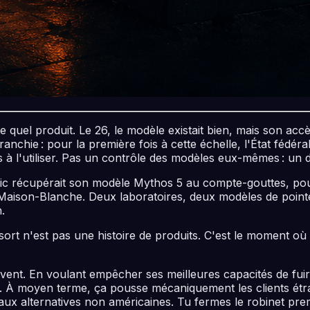
uel produit. Le 26, le modèle existait bien, mais son accès 
anchie : pour la première fois à cette échelle, l'État fédér
es à l'utiliser. Pas un contrôle des modèles eux-mêmes : un 
pic récupérait son modèle Mythos 5 au compte-gouttes, pou
Maison-Blanche. Deux laboratoires, deux modèles de pointe
.
essort n'est pas une histoire de produits. C'est le moment o
elèvent. En voulant empêcher ses meilleures capacités de fu
te. À moyen terme, ça pousse mécaniquement les clients étr
aux alternatives non américaines. Tu fermes le robinet prem