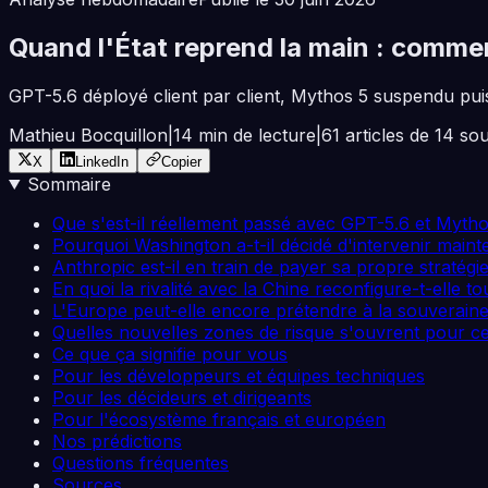
Quand l'État reprend la main : comme
GPT-5.6 déployé client par client, Mythos 5 suspendu puis 
Mathieu Bocquillon
|
14
min de lecture
|
61
articles de
14
sou
X
LinkedIn
Copier
Sommaire
Que s'est-il réellement passé avec GPT-5.6 et Mytho
Pourquoi Washington a-t-il décidé d'intervenir maint
Anthropic est-il en train de payer sa propre stratégi
En quoi la rivalité avec la Chine reconfigure-t-elle to
L'Europe peut-elle encore prétendre à la souveraine
Quelles nouvelles zones de risque s'ouvrent pour ce
Ce que ça signifie pour vous
Pour les développeurs et équipes techniques
Pour les décideurs et dirigeants
Pour l'écosystème français et européen
Nos prédictions
Questions fréquentes
Sources