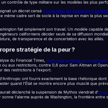
at un contrôle de type militaire sur les modèles les plus per
p signait un décret censé
« supprimer les obstacles » au lea
ce même cadre sert de socle à la reprise en main la plus ser
shington fait simplement son travail. Un modèle capable d
'ingénieurs californiens décider seuls de sa diffusion mondi
édure, de transparence et de concertation avec les alliés.
ropre stratégie de la peur ?
nalyse du
Financial Times
,
Anthropic emploie un vocabulaire
ion ou aux restrictions, contre 0,6 pour Sam Altman et Open
des restrictions à l'export.
d'Anthropic ont fourni exactement la base rhétorique dont 
tester quand l'État se montre encore plus musclé que prév
i aurait déclenché la suspension de Mythos viendrait d'
Andy
r sonne l'alarme auprès de Washington, la frontière entre s