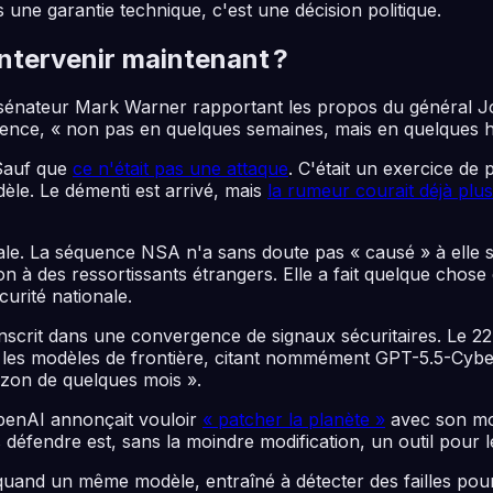
us une garantie technique, c'est une décision politique.
intervenir maintenant ?
 sénateur Mark Warner rapportant les propos du général J
l'agence, « non pas en quelques semaines, mais en quelques 
 Sauf que
ce n'était pas une attaque
. C'était un exercice de
èle. Le démenti est arrivé, mais
la rumeur courait déjà plus
sale. La séquence NSA n'a sans doute pas « causé » à elle s
on à des ressortissants étrangers. Elle a fait quelque chose
curité nationale.
inscrit dans une convergence de signaux sécuritaires. Le 22 
 les modèles de frontière, citant nommément GPT-5.5-Cyb
izon de quelques mois ».
OpenAI annonçait vouloir
« patcher la planète »
avec son mod
défendre est, sans la moindre modification, un outil pour le
 quand un même modèle, entraîné à détecter des failles pour