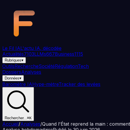
Aller au contenu principal
Le Fil
IA
L'actu IA, décodée
Actualités
7103
LLMs
667
Business
1115
Rubriques
▾
Outils
Recherche
Société
Régulation
Tech
Dossiers
Analyses
Données
▾
Baromètre IA
Hype-mètre
Tracker des levées
Rechercher...
⌘K
Accueil
/
Analyses
/
Quand l'État reprend la main : commen
Analyse hebdomadaire
Publié le
30 juin 2026