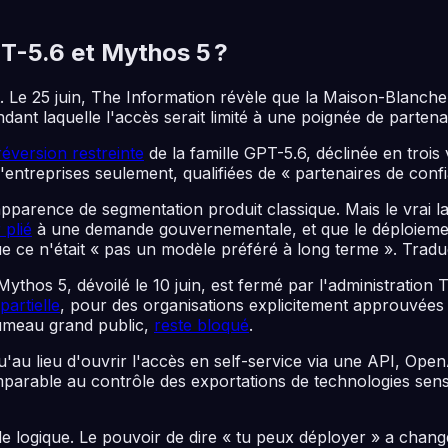
PT-5.6 et Mythos 5 ?
 Le 25 juin,
The Information
révèle que la Maison-Blanch
ant laquelle l'accès serait limité à une poignée de parten
réversion restreinte
de la famille GPT-5.6, déclinée en trois 
'entreprises seulement, qualifiées de « partenaires de confi
rence de segmentation produit classique. Mais le vrai lance
 plié
à une demande gouvernementale, et que le déploiemen
 ce n'était « pas un modèle préféré à long terme ». Traduct
thos 5, dévoilé le 10 juin, est fermé par l'administration Tr
partielle
, pour des organisations explicitement approuvées
 jumeau grand public,
reste bloqué
.
 qu'au lieu d'ouvrir l'accès en self-service via une API, Op
omparable au contrôle des exportations de technologies sens
 logique. Le pouvoir de dire « tu peux déployer » a chang