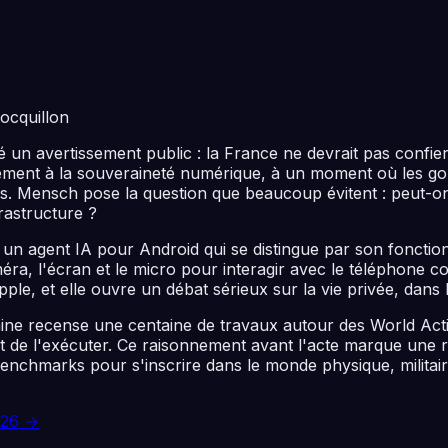
ocquillon
un avertissement public : la France ne devrait pas confier 
tement à la souveraineté numérique, à un moment où les g
ins. Mensch pose la question que beaucoup évitent : peut-o
rastructure ?
n agent IA pour Android qui se distingue par son fonctio
 caméra, l'écran et le micro pour interagir avec le téléphon
le, et elle ouvre un débat sérieux sur la vie privée, dans 
maine recense une centaine de travaux autour des World Ac
de l'exécuter. Ce raisonnement avant l'acte marque une rup
s benchmarks pour s'inscrire dans le monde physique, militai
026
→