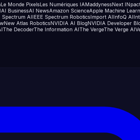
a
Le Monde Pixels
Les Numériques IA
Maddyness
Next INpac
I
AI Business
AI News
Amazon Science
Apple Machine Learn
E Spectrum AI
IEEE Spectrum Robotics
Import AI
InfoQ AI
In
ew
New Atlas Robotics
NVIDIA AI Blog
NVIDIA Developer Bl
I
The Decoder
The Information AI
The Verge
The Verge AI
V