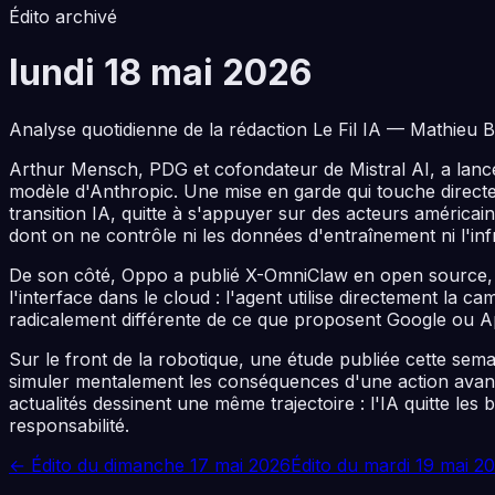
Édito archivé
lundi 18 mai 2026
Analyse quotidienne de la rédaction Le Fil IA — Mathieu B
Arthur Mensch, PDG et cofondateur de Mistral AI, a lancé 
modèle d'Anthropic. Une mise en garde qui touche direc
transition IA, quitte à s'appuyer sur des acteurs américa
dont on ne contrôle ni les données d'entraînement ni l'inf
De son côté, Oppo a publié X-OmniClaw en open source, u
l'interface dans le cloud : l'agent utilise directement la
radicalement différente de ce que proposent Google ou App
Sur le front de la robotique, une étude publiée cette se
simuler mentalement les conséquences d'une action avant 
actualités dessinent une même trajectoire : l'IA quitte le
responsabilité.
← Édito du
dimanche 17 mai 2026
Édito du
mardi 19 mai 2