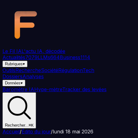
Aller au contenu principal
Le Fil
IA
L'actu IA, décodée
Actualités
7079
LLMs
664
Business
1114
Rubriques
▾
Outils
Recherche
Société
Régulation
Tech
Dossiers
Analyses
Données
▾
Baromètre IA
Hype-mètre
Tracker des levées
Rechercher...
⌘K
Accueil
/
Édito du jour
/
lundi 18 mai 2026