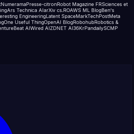
t
Numerama
Presse-citron
Robot Magazine FR
Sciences et
ing
Ars Technica AI
arXiv cs.RO
AWS ML Blog
Ben's
teresting Engineering
Latent Space
MarkTechPost
Meta
og
One Useful Thing
OpenAI Blog
Robohub
Robotics &
entureBeat AI
Wired AI
ZDNET AI
36Kr
Pandaily
SCMP