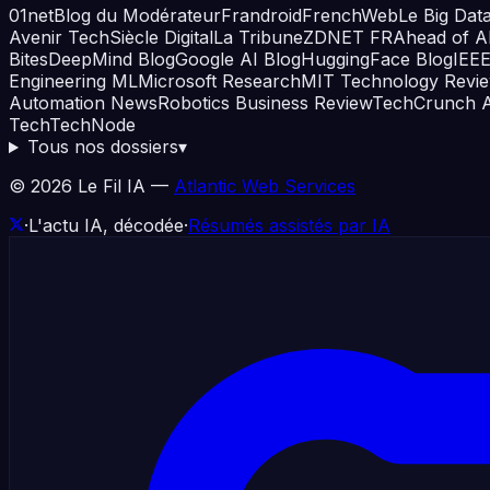
01net
Blog du Modérateur
Frandroid
FrenchWeb
Le Big Dat
Avenir Tech
Siècle Digital
La Tribune
ZDNET FR
Ahead of A
Bites
DeepMind Blog
Google AI Blog
HuggingFace Blog
IEE
Engineering ML
Microsoft Research
MIT Technology Revi
Automation News
Robotics Business Review
TechCrunch A
Tech
TechNode
Tous nos dossiers
▾
©
2026
Le Fil IA —
Atlantic Web Services
·
L'actu IA, décodée
·
Résumés assistés par IA