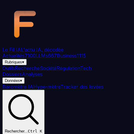
Aller au contenu principal
Le Fil
IA
L'actu IA, décodée
Actualités
7100
LLMs
667
Business
1115
Rubriques
▾
Outils
Recherche
Société
Régulation
Tech
Dossiers
Analyses
Données
▾
Baromètre IA
Hype-mètre
Tracker des levées
Rechercher...
Ctrl K