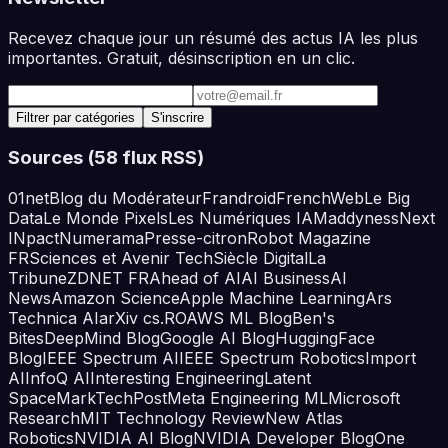
Recevez chaque jour un résumé des actus IA les plus
importantes. Gratuit, désinscription en un clic.
Adresse e-mail
Filtrer par catégories
S'inscrire
Sources (
58
flux RSS)
01net
Blog du Modérateur
Frandroid
FrenchWeb
Le Big
Data
Le Monde Pixels
Les Numériques IA
Maddyness
Next
INpact
Numerama
Presse-citron
Robot Magazine
FR
Sciences et Avenir Tech
Siècle Digital
La
Tribune
ZDNET FR
Ahead of AI
AI Business
AI
News
Amazon Science
Apple Machine Learning
Ars
Technica AI
arXiv cs.RO
AWS ML Blog
Ben's
Bites
DeepMind Blog
Google AI Blog
HuggingFace
Blog
IEEE Spectrum AI
IEEE Spectrum Robotics
Import
AI
InfoQ AI
Interesting Engineering
Latent
Space
MarkTechPost
Meta Engineering ML
Microsoft
Research
MIT Technology Review
New Atlas
Robotics
NVIDIA AI Blog
NVIDIA Developer Blog
One