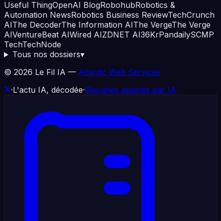
Useful Thing
OpenAI Blog
Robohub
Robotics &
Automation News
Robotics Business Review
TechCrunch
AI
The Decoder
The Information AI
The Verge
The Verge
AI
VentureBeat AI
Wired AI
ZDNET AI
36Kr
Pandaily
SCMP
Tech
TechNode
Tous nos dossiers
▾
©
2026
Le Fil IA —
Atlantic Web Services
·
L'actu IA, décodée
·
Résumés assistés par IA