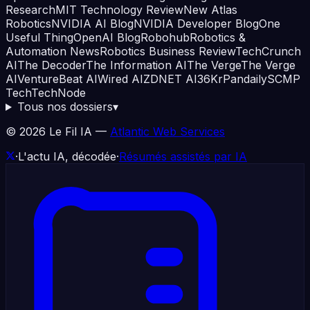
Research
MIT Technology Review
New Atlas
Robotics
NVIDIA AI Blog
NVIDIA Developer Blog
One
Useful Thing
OpenAI Blog
Robohub
Robotics &
Automation News
Robotics Business Review
TechCrunch
AI
The Decoder
The Information AI
The Verge
The Verge
AI
VentureBeat AI
Wired AI
ZDNET AI
36Kr
Pandaily
SCMP
Tech
TechNode
Tous nos dossiers
▾
©
2026
Le Fil IA —
Atlantic Web Services
·
L'actu IA, décodée
·
Résumés assistés par IA