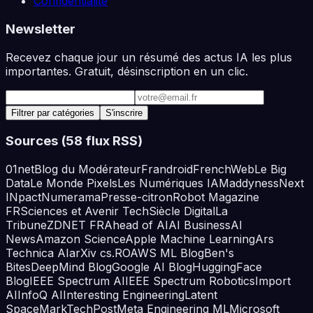
Confidentialité
Newsletter
Recevez chaque jour un résumé des actus IA les plus
importantes. Gratuit, désinscription en un clic.
Adresse e-mail
Filtrer par catégories
S'inscrire
Sources (
58
flux RSS)
01net
Blog du Modérateur
Frandroid
FrenchWeb
Le Big
Data
Le Monde Pixels
Les Numériques IA
Maddyness
Next
INpact
Numerama
Presse-citron
Robot Magazine
FR
Sciences et Avenir Tech
Siècle Digital
La
Tribune
ZDNET FR
Ahead of AI
AI Business
AI
News
Amazon Science
Apple Machine Learning
Ars
Technica AI
arXiv cs.RO
AWS ML Blog
Ben's
Bites
DeepMind Blog
Google AI Blog
HuggingFace
Blog
IEEE Spectrum AI
IEEE Spectrum Robotics
Import
AI
InfoQ AI
Interesting Engineering
Latent
Space
MarkTechPost
Meta Engineering ML
Microsoft