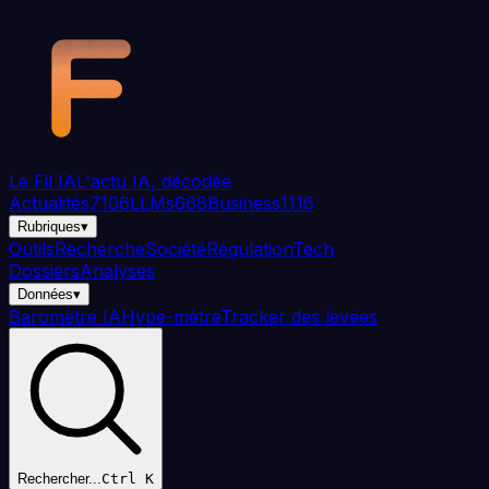
Aller au contenu principal
Le Fil
IA
L'actu IA, décodée
Actualités
7106
LLMs
668
Business
1116
Rubriques
▾
Outils
Recherche
Société
Régulation
Tech
Dossiers
Analyses
Données
▾
Baromètre IA
Hype-mètre
Tracker des levées
Rechercher...
Ctrl K