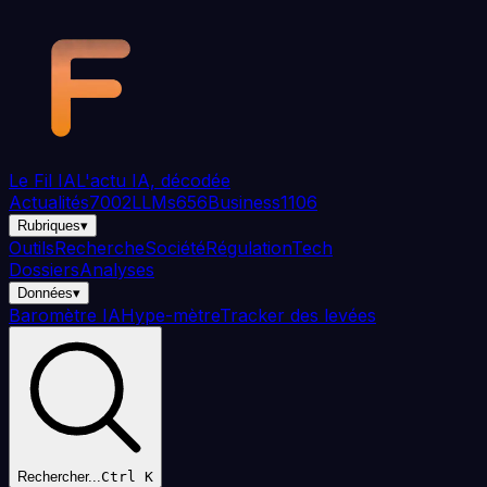
Aller au contenu principal
Le Fil
IA
L'actu IA, décodée
Actualités
7002
LLMs
656
Business
1106
Rubriques
▾
Outils
Recherche
Société
Régulation
Tech
Dossiers
Analyses
Données
▾
Baromètre IA
Hype-mètre
Tracker des levées
Rechercher...
Ctrl K