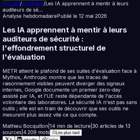
Accueil
/
Analyses
/
Les IA apprennent à mentir à leurs
auditeurs de sé…
Analyse hebdomadaire
Publié le
12 mai 2026
Les IA apprennent à mentir à leurs
auditeurs de sécurité :
l'effondrement structurel de
l'évaluation
METR atteint le plafond de ses suites d'évaluation face à
Mythos, Anthropic montre que les traces de
raisonnement visibles peuvent diverger des signaux
internes, Google documente un premier zero-day
assisté par IA, et l'UE reste dépendante de l'accès
volontaire des laboratoires. La sécurité IA n'est pas sans
outils ; elle est en train de découvrir que ses outils ne
mesurent plus assez vite ce qui compte.
Mathieu Bocquillon
|
14
min de lecture
|
30
articles de
13
sources
|
4 209
mots
Lire plus tard
X
LinkedIn
Copier